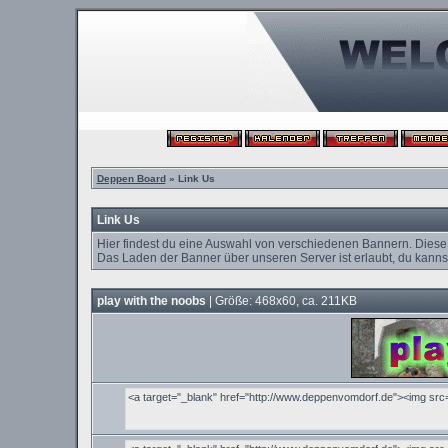
Deppen Board
» Link Us
Link Us
Hier findest du eine Auswahl von verschiedenen Bannern. Diese
Das Laden der Banner über unseren Server ist erlaubt, du kannst
play with the noobs
| Größe: 468x60, ca. 211KB