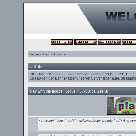
Deppen Board
» Link Us
Link Us
Hier findest du eine Auswahl von verschiedenen Bannern. Diese
Das Laden der Banner über unseren Server ist erlaubt, du kannst
play with the noobs
| Größe: 468x60, ca. 211KB