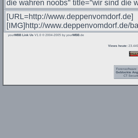
your
WBB Link Us
V1.0 © 2004-2005 by
your
WBB
.de
Views heute:
23.449
Forensoftware
Geblockte Angr
CT Securi