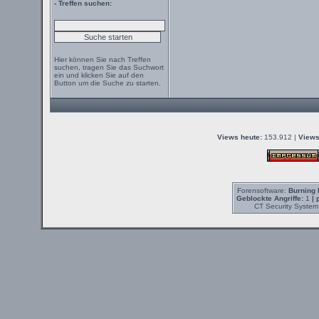
- Treffen suchen:
Hier können Sie nach Treffen
suchen, tragen Sie das Suchwort
ein und klicken Sie auf den
Button um die Suche zu starten.
Views heute:
153.912 |
Views
Forensoftware:
Burning 
Geblockte Angriffe:
1
| 
CT Security System