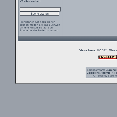
- Treffen suchen:
Hier können Sie nach Treffen
suchen, tragen Sie das Suchwort
ein und klicken Sie auf den
Button um die Suche zu starten.
Views heute:
106.312 |
Views
Forensoftware:
Burning 
Geblockte Angriffe:
4
| 
CT Security System