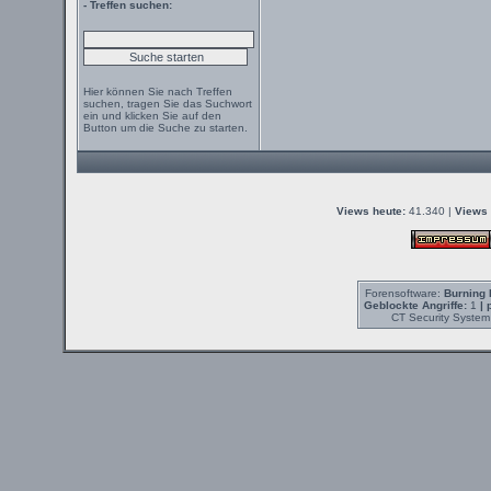
- Treffen suchen:
Hier können Sie nach Treffen
suchen, tragen Sie das Suchwort
ein und klicken Sie auf den
Button um die Suche zu starten.
Views heute:
41.340 |
Views 
Forensoftware:
Burning 
Geblockte Angriffe:
1
| 
CT Security System