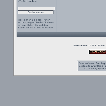
- Treffen suchen:
Hier können Sie nach Treffen
suchen, tragen Sie das Suchwort
ein und klicken Sie auf den
Button um die Suche zu starten.
Views heute:
16.783 |
Views 
Forensoftware:
Burning 
Geblockte Angriffe:
4
| 
CT Security System