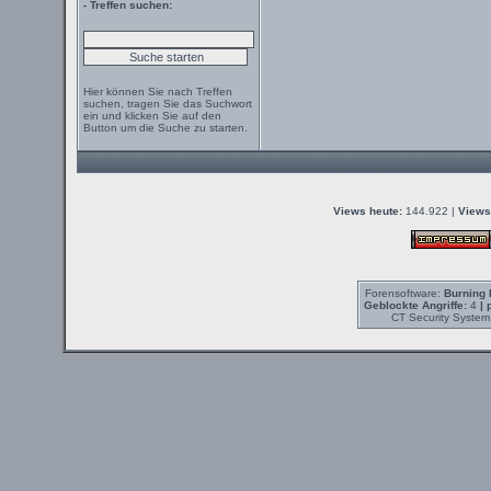
- Treffen suchen:
Hier können Sie nach Treffen
suchen, tragen Sie das Suchwort
ein und klicken Sie auf den
Button um die Suche zu starten.
Views heute:
144.922 |
Views
Forensoftware:
Burning 
Geblockte Angriffe:
4
| 
CT Security System