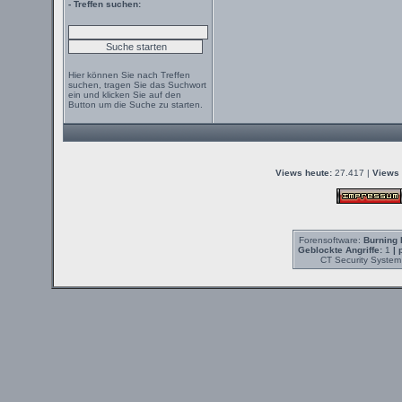
- Treffen suchen:
Hier können Sie nach Treffen
suchen, tragen Sie das Suchwort
ein und klicken Sie auf den
Button um die Suche zu starten.
Views heute:
27.417 |
Views 
Forensoftware:
Burning 
Geblockte Angriffe:
1
| 
CT Security System