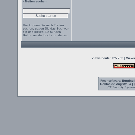
- Treffen suchen:
Hier können Sie nach Treffen
suchen, tragen Sie das Suchwort
ein und klicken Sie auf den
Button um die Suche zu starten.
Views heute:
125.755 |
Views
Forensoftware:
Burning 
Geblockte Angriffe:
4
| 
CT Security System