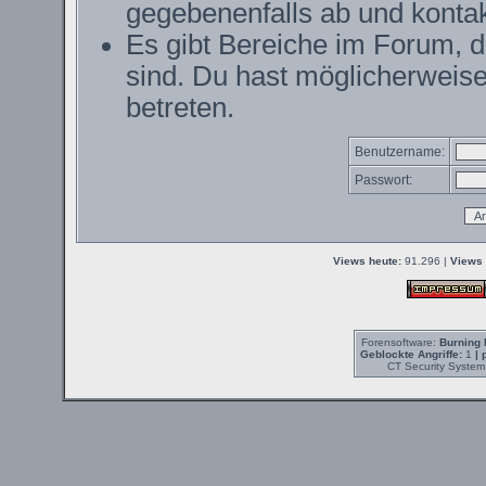
gegebenenfalls ab und kontak
Es gibt Bereiche im Forum, 
sind. Du hast möglicherweise
betreten.
Benutzername:
Passwort:
Views heute:
91.296 |
Views 
Forensoftware:
Burning 
Geblockte Angriffe:
1
| 
CT Security System