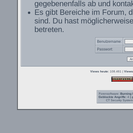
gegebenenfalls ab und kontak
Es gibt Bereiche im Forum, 
sind. Du hast möglicherweise
betreten.
Benutzername:
Passwort:
Views heute:
108.461 |
Views
Forensoftware:
Burning 
Geblockte Angriffe:
4
| 
CT Security System