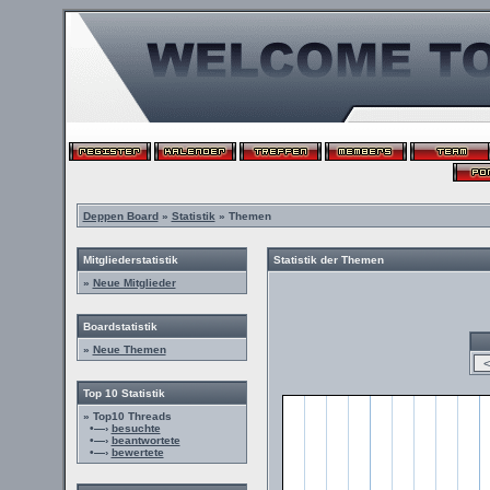
Deppen Board
»
Statistik
» Themen
Mitgliederstatistik
Statistik der Themen
»
Neue Mitglieder
Boardstatistik
»
Neue Themen
Top 10 Statistik
» Top10 Threads
•—›
besuchte
•—›
beantwortete
•—›
bewertete