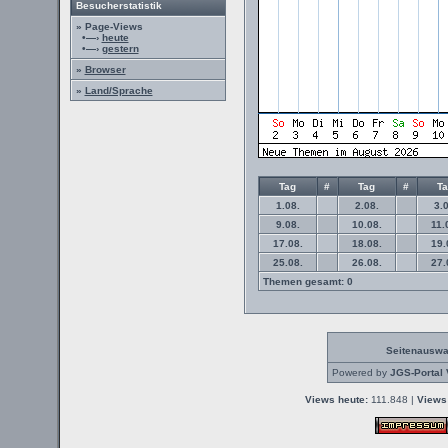
Besucherstatistik
» Page-Views
•—›
heute
•—›
gestern
»
Browser
»
Land/Sprache
Tag
#
Tag
#
T
1.08.
2.08.
3.0
9.08.
10.08.
11.
17.08.
18.08.
19.
25.08.
26.08.
27.
Themen gesamt: 0
Seitenauswa
Powered by
JGS-Portal 
Views heute:
111.848 |
Views