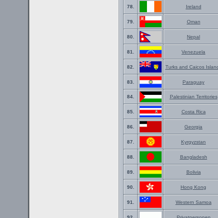
78.
Ireland
79.
Oman
80.
Nepal
81.
Venezuela
82.
Turks and Caicos Islan
83.
Paraguay
84.
Palestinian Territories
85.
Costa Rica
86.
Georgia
87.
Kyrgyzstan
88.
Bangladesh
89.
Bolivia
90.
Hong Kong
91.
Western Samoa
92.
Privatpersonen