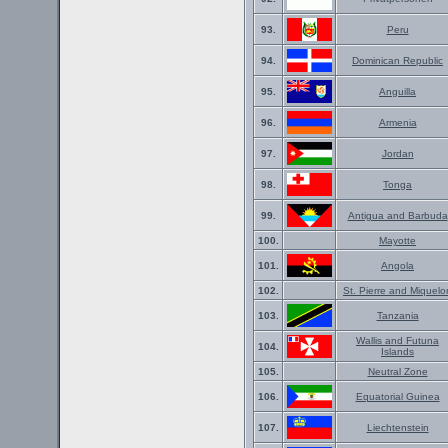
93.
Peru
94.
Dominican Republic
95.
Anguilla
96.
Armenia
97.
Jordan
98.
Tonga
99.
Antigua and Barbuda
100.
Mayotte
101.
Angola
102.
St. Pierre and Miquelo
103.
Tanzania
Wallis and Futuna
104.
Islands
105.
Neutral Zone
106.
Equatorial Guinea
107.
Liechtenstein