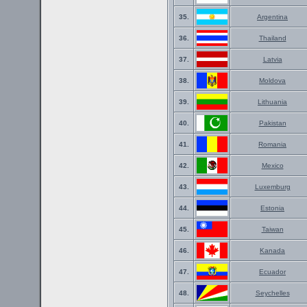
35.
Argentina
36.
Thailand
37.
Latvia
38.
Moldova
39.
Lithuania
40.
Pakistan
41.
Romania
42.
Mexico
43.
Luxemburg
44.
Estonia
45.
Taiwan
46.
Kanada
47.
Ecuador
48.
Seychelles