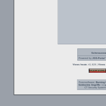
Seitenauswa
Powered by
JGS-Portal 
Views heute:
41.928 |
Views 
Forensoftware:
Burning 
Geblockte Angriffe:
1
| 
CT Security System