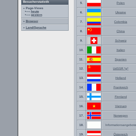
Besucherstatistik
5.
Polen
» Page-Views
•—›
heute
6.
Ukraine
•—›
gestern
»
Browser
7.
Colombia
»
Land/Sprache
8.
China
9.
Schweiz
10.
Italien
11.
Spanien
12.
UdSSR *g*
13.
Holland
14.
Frankreich
15.
Finnland
16.
Vietnam
17.
Norwegen
18.
Informationsangebot
19.
Österreich