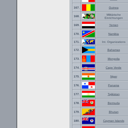
167.
Guinea
Militärische
168.
Einrichtungen
169.
Yemen
170.
Namibia
171.
Int. Organizations
172.
Bahamas
173.
Mongolia
174.
Cape Verde
175.
Niger
176.
Panama
177.
Tajikistan
178.
Bermuda
179.
Bhutan
180.
Cayman Islands