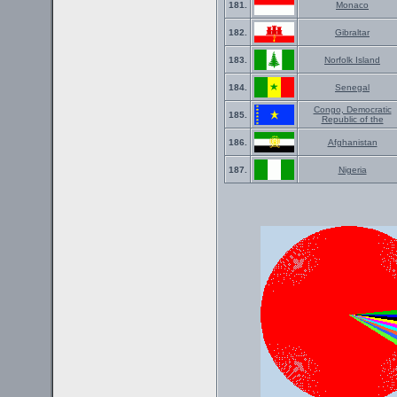
181.
Monaco
182.
Gibraltar
183.
Norfolk Island
184.
Senegal
Congo, Democratic
185.
Republic of the
186.
Afghanistan
187.
Nigeria