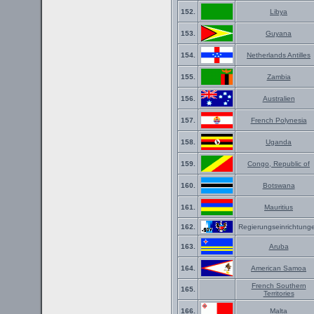
152.
Libya
153.
Guyana
154.
Netherlands Antilles
155.
Zambia
156.
Australien
157.
French Polynesia
158.
Uganda
159.
Congo, Republic of
160.
Botswana
161.
Mauritius
162.
Regierungseinrichtung
163.
Aruba
164.
American Samoa
French Southern
165.
Territories
166.
Malta