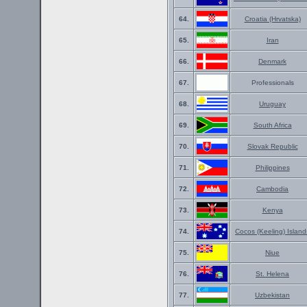
64.
Croatia (Hrvatska)
65.
Iran
66.
Denmark
67.
Professionals
68.
Uruguay
69.
South Africa
70.
Slovak Republic
71.
Philippines
72.
Cambodia
73.
Kenya
74.
Cocos (Keeling) Island
75.
Niue
76.
St. Helena
77.
Uzbekistan