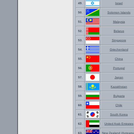
49.
Israel
50.
Solomon Islands
51.
Malaysia
52.
Belarus
53.
Singapore
54.
Griechenland
55.
China
56.
Portugal
57.
Japan
58.
Kazakhstan
59.
Bulgaria
60.
Chile
61.
South Korea
62.
United Arab Emirates
63.
New Zealand (Aotearo