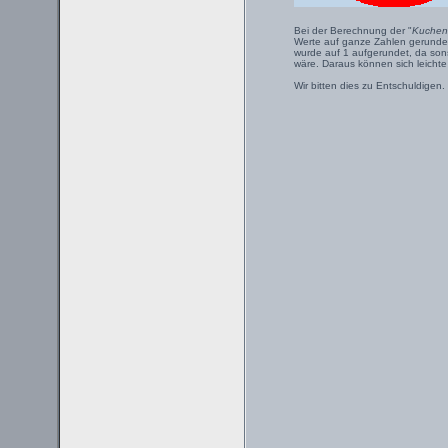
Bei der Berechnung der "
Kuchen
Werte auf ganze Zahlen gerundet.
wurde auf 1 aufgerundet, da sons
wäre. Daraus können sich leicht
Wir bitten dies zu Entschuldigen.