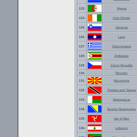
123.
Algeria
124.
Cote DIvoire
125.
Slovenia
126.
Laos
127.
Griechenland
128.
Zimbabwe
129.
Czech Republic
130.
Reunion
131.
Macedonia
132.
Trinidad and Tobago
133.
Madagascar
134.
Bosnia Herzegovina
135.
Isle of Man
136.
Lebanon