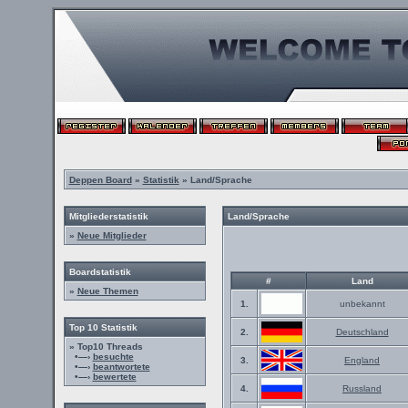
Deppen Board
»
Statistik
» Land/Sprache
Mitgliederstatistik
Land/Sprache
»
Neue Mitglieder
Boardstatistik
#
Land
»
Neue Themen
1.
unbekannt
Top 10 Statistik
2.
Deutschland
» Top10 Threads
•—›
besuchte
3.
England
•—›
beantwortete
•—›
bewertete
4.
Russland