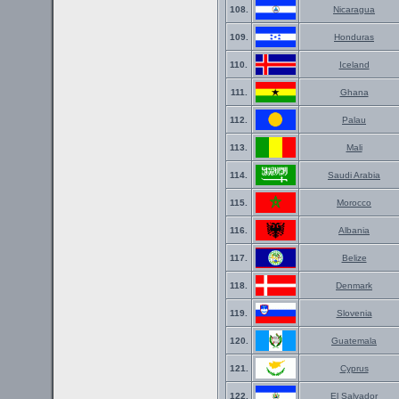
108.
Nicaragua
109.
Honduras
110.
Iceland
111.
Ghana
112.
Palau
113.
Mali
114.
Saudi Arabia
115.
Morocco
116.
Albania
117.
Belize
118.
Denmark
119.
Slovenia
120.
Guatemala
121.
Cyprus
122.
El Salvador