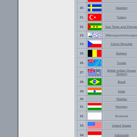
20.
Sweden
21.
Turkey
22.
Sao Tome and Princip
23.
Bildungseinrichtunge
24.
Czech Republic
25.
Belgien
26.
Tuvalu
British Indian Ocean
27.
Territory
28.
Brazil
29.
India
30.
Tokelau
31.
Hungary
32.
Business
33.
United States
34.
Indonesia