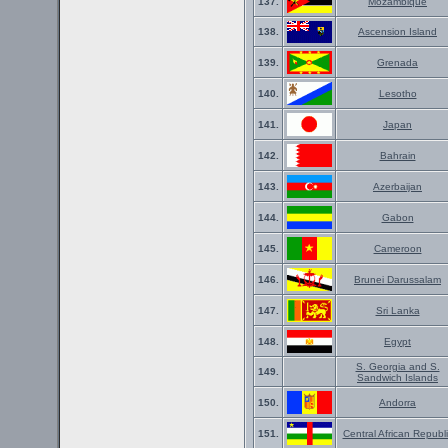
137.
Mozambique
138.
Ascension Island
139.
Grenada
140.
Lesotho
141.
Japan
142.
Bahrain
143.
Azerbaijan
144.
Gabon
145.
Cameroon
146.
Brunei Darussalam
147.
Sri Lanka
148.
Egypt
S. Georgia and S.
149.
Sandwich Islands
150.
Andorra
151.
Central African Republi