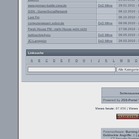
www.german-battle-crew.de
DvD Mihre
29.01.2011 - 
GSN - GamerSocialNetwork
09.12.2010 - 
Last Fm
06.10.2010 - 
computerwissen.xobor.de
DvD Mihre
09.09.2010 - 
Fresh House FM - mehr House geht nicht
17.08.2010 - 
radioactive4you
DvD Mihre
09.05.2010 - 
JC-Langgrün
DvD Mihre
26.03.2010 - 
Linksuche
A
B
C
D
E
F
G
H
I
J
K
L
M
N
O
Seitenauswa
Powered by
JGS-Portal 
Views heute:
87.656 |
Views 
Forensoftware:
Burning 
Geblockte Angriffe:
1
| 
CT Security System