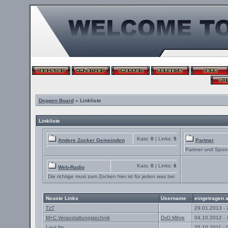
Deppen Board
» Linkliste
Linkliste
Kats:
0
| Links:
5
Andere Zocker Gemeinden
Partner
Partner und Spon
Kats:
0
| Links:
6
Web-Radio
Die richtige musi zum Zocken hier ist für jeden was bei
Neuste Links
Username
eingetragen 
TzT
29.01.2013 - 
M+C Veranstaltungstechnik
DvD Mihre
04.10.2012 - 
Laut.fm
25.10.2011 - 