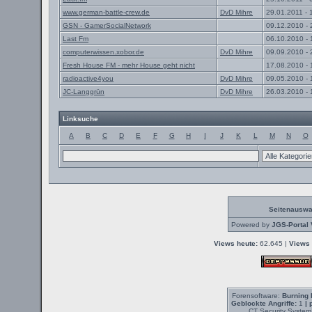
www.german-battle-crew.de
DvD Mihre
29.01.2011 - 
GSN - GamerSocialNetwork
09.12.2010 - 
Last Fm
06.10.2010 - 
computerwissen.xobor.de
DvD Mihre
09.09.2010 - 
Fresh House FM - mehr House geht nicht
17.08.2010 - 
radioactive4you
DvD Mihre
09.05.2010 - 
JC-Langgrün
DvD Mihre
26.03.2010 - 
Linksuche
A
B
C
D
E
F
G
H
I
J
K
L
M
N
O
Seitenauswa
Powered by
JGS-Portal 
Views heute:
62.645 |
Views 
Forensoftware:
Burning 
Geblockte Angriffe:
1
| 
CT Security System