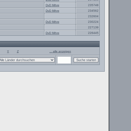
DvD Mihre
235748
DvD Mihre
234562
232604
DvD Mihre
230224
227139
DvD Mihre
226445
Y
Z
... alle anzeigen