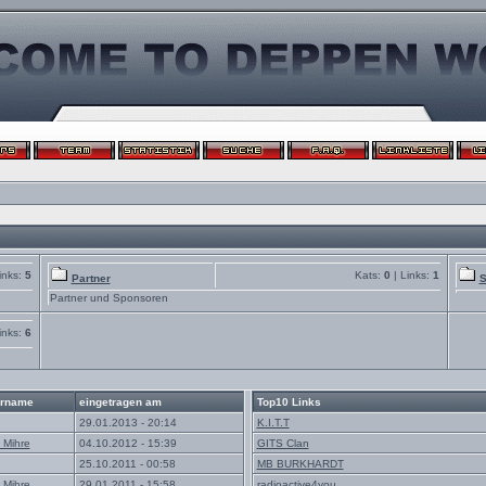
inks:
5
Kats:
0
| Links:
1
Partner
S
Partner und Sponsoren
inks:
6
rname
eingetragen am
Top10 Links
29.01.2013 - 20:14
K.I.T.T
 Mihre
04.10.2012 - 15:39
GITS Clan
25.10.2011 - 00:58
MB BURKHARDT
 Mihre
29.01.2011 - 15:58
radioactive4you