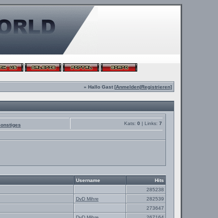
» Hallo Gast [
Anmelden
|
Registrieren
]
Kats:
0
| Links:
7
onstiges
Username
Hits
285238
DvD Mihre
282539
273647
DvD Mihre
267164