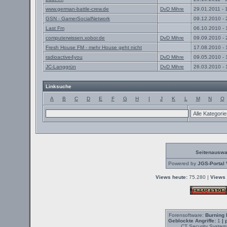
www.german-battle-crew.de
DvD Mihre
29.01.2011 - 
GSN - GamerSocialNetwork
09.12.2010 - 
Last Fm
06.10.2010 - 
computerwissen.xobor.de
DvD Mihre
09.09.2010 - 
Fresh House FM - mehr House geht nicht
17.08.2010 - 
radioactive4you
DvD Mihre
09.05.2010 - 
JC-Langgrün
DvD Mihre
26.03.2010 - 
Linksuche
A
B
C
D
E
F
G
H
I
J
K
L
M
N
O
Seitenauswa
Powered by
JGS-Portal 
Views heute:
75.280 |
Views 
Forensoftware:
Burning 
Geblockte Angriffe:
1
| 
CT Security System