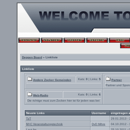
Deppen Board
» Linkliste
Linkliste
Kats:
0
| Links:
5
Andere Zocker Gemeinden
Partner
Partner und Spon
Kats:
0
| Links:
6
Web-Radio
Die richtige musi zum Zocken hier ist für jeden was bei
Neuste Links
Username
eingetragen 
TzT
29.01.2013 - 
M+C Veranstaltungstechnik
DvD Mihre
04.10.2012 - 
Laut.fm
25.10.2011 - 