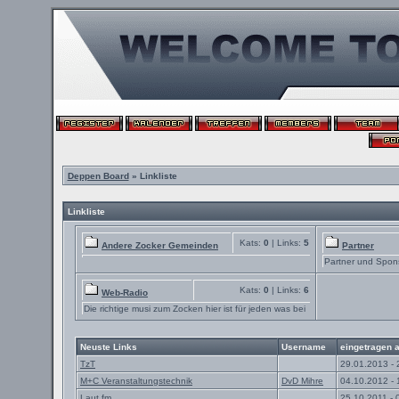
Deppen Board
» Linkliste
Linkliste
Kats:
0
| Links:
5
Andere Zocker Gemeinden
Partner
Partner und Spon
Kats:
0
| Links:
6
Web-Radio
Die richtige musi zum Zocken hier ist für jeden was bei
Neuste Links
Username
eingetragen 
TzT
29.01.2013 - 
M+C Veranstaltungstechnik
DvD Mihre
04.10.2012 - 
Laut.fm
25.10.2011 - 