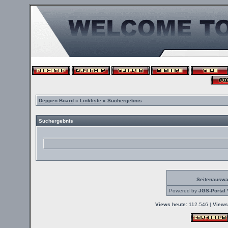
Deppen Board
»
Linkliste
» Suchergebnis
Suchergebnis
Seitenauswa
Powered by
JGS-Portal 
Views heute:
112.546 |
Views