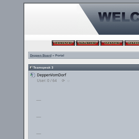
Deppen Board
» Portal
Teamspeak 3
DeppenVomDorf
User: 0 / 64
⟳
◌
___
___
___