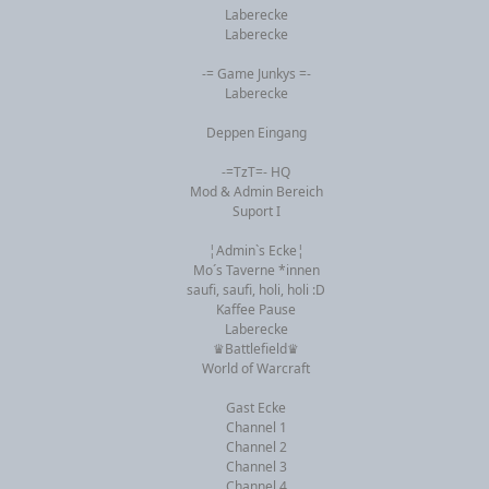
Laberecke
Laberecke
-= Game Junkys =-
Laberecke
Deppen Eingang
-=TzT=- HQ
Mod & Admin Bereich
Suport I
¦Admin`s Ecke¦
Mo´s Taverne *innen
saufi, saufi, holi, holi :D
Kaffee Pause
Laberecke
♛Battlefield♛
World of Warcraft
Gast Ecke
Channel 1
Channel 2
Channel 3
Channel 4