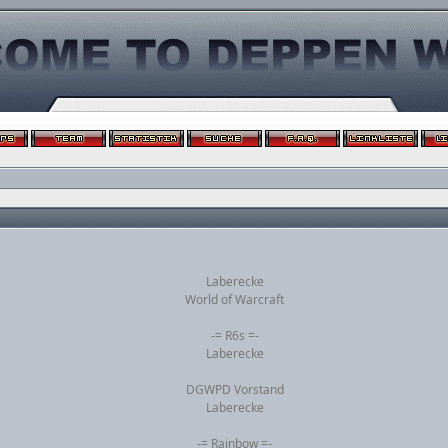
Laberecke
World of Warcraft
-= R6s =-
Laberecke
DGWPD Vorstand
Laberecke
-= Rainbow =-