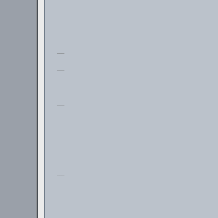
___
___
___
___
___