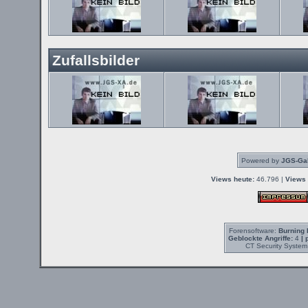
Zufallsbilder
Powered by
JGS-Gal
Views heute:
46.796 |
Views 
Forensoftware:
Burning 
Geblockte Angriffe:
4
| 
CT Security System