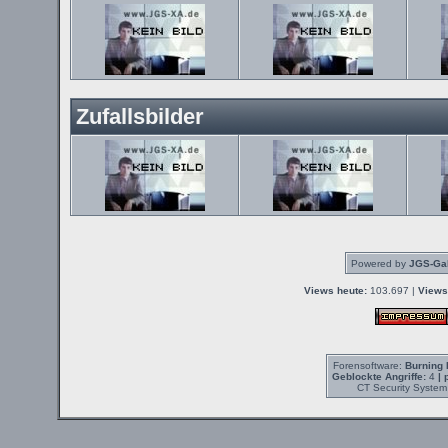
Zufallsbilder
Powered by
JGS-Gal
Views heute:
103.697 |
Views
Forensoftware:
Burning 
Geblockte Angriffe:
4
| 
CT Security System