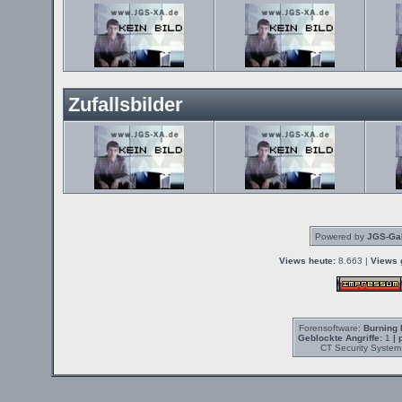
Zufallsbilder
Powered by
JGS-Gal
Views heute:
8.663 |
Views 
Forensoftware:
Burning 
Geblockte Angriffe:
1
| 
CT Security System