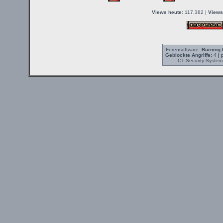
Views heute:
117.382 |
Views
Forensoftware:
Burning 
Geblockte Angriffe:
4
| 
CT Security System