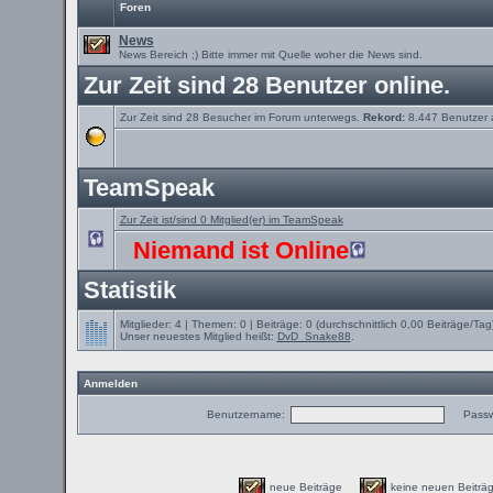
Foren
News
News Bereich ;) Bitte immer mit Quelle woher die News sind.
Zur Zeit sind 28 Benutzer online.
Zur Zeit sind 28 Besucher im Forum unterwegs.
Rekord:
8.447 Benutzer
TeamSpeak
Zur Zeit ist/sind 0 Mitglied(er) im TeamSpeak
Niemand ist Online
Statistik
Mitglieder: 4 | Themen: 0 | Beiträge: 0 (durchschnittlich 0,00 Beiträge/Tag
Unser neuestes Mitglied heißt:
DvD_Snake88
.
Anmelden
Benutzername:
Passw
neue Beiträge
keine neuen Beit