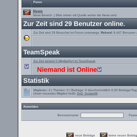
Foren
News
News Bereich ;) Bitte immer mit Quelle woher die News sind.
Zur Zeit sind 29 Benutzer online.
Zur Zeit sind 29 Besucher im Forum unterwegs.
Rekord:
8.447 Benutzer
TeamSpeak
Zur Zeit ist/sind 0 Mitglied(er) im TeamSpeak
Niemand ist Online
Statistik
Mitglieder: 4 | Themen: 0 | Beiträge: 0 (durchschnittlich 0,00 Beiträge/Tag
Unser neuestes Mitglied heißt:
DvD_Snake88
.
Anmelden
Benutzername:
Passw
neue Beiträge
keine neuen Beit