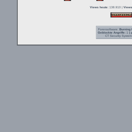
Views heute:
138.910 |
Views
Forensoftware:
Burning 
Geblockte Angriffe:
1
| 
CT Security System