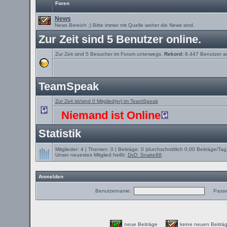
Foren
News
News Bereich ;) Bitte immer mit Quelle woher die News sind.
Zur Zeit sind 5 Benutzer online.
Zur Zeit sind 5 Besucher im Forum unterwegs.
Rekord:
8.447 Benutzer 
TeamSpeak
Zur Zeit ist/sind 0 Mitglied(er) im TeamSpeak
Niemand ist Online
Statistik
Mitglieder: 4 | Themen: 0 | Beiträge: 0 (durchschnittlich 0,00 Beiträge/Tag
Unser neuestes Mitglied heißt:
DvD_Snake88
.
Anmelden
Benutzername:
Passw
neue Beiträge
keine neuen Beit