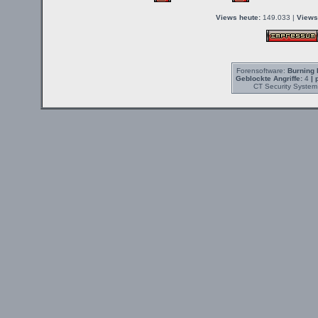
Views heute:
149.033 |
Views
Forensoftware:
Burning 
Geblockte Angriffe:
4
| 
CT Security System