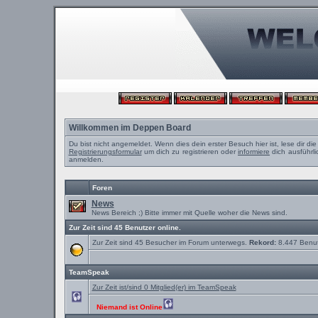
Willkommen im Deppen Board
Du bist nicht angemeldet. Wenn dies dein erster Besuch hier ist, lese dir di
Registrierungsformular
um dich zu registrieren oder
informiere
dich ausführli
anmelden.
Foren
News
News Bereich ;) Bitte immer mit Quelle woher die News sind.
Zur Zeit sind 45 Benutzer online.
Zur Zeit sind 45 Besucher im Forum unterwegs.
Rekord:
8.447 Benu
TeamSpeak
Zur Zeit ist/sind 0 Mitglied(er) im TeamSpeak
Niemand ist Online