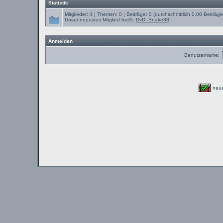
Statistik
Mitglieder: 4 | Themen: 0 | Beiträge: 0 (durchschnittlich 0,00 Beiträg
Unser neuestes Mitglied heißt:
DvD_Snake88
.
Anmelden
Benutzername:
neu