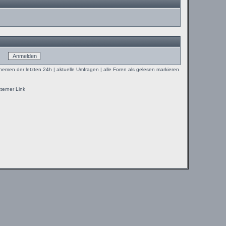
Themen der letzten 24h
|
aktuelle Umfragen
|
alle Foren als gelesen markieren
terner Link