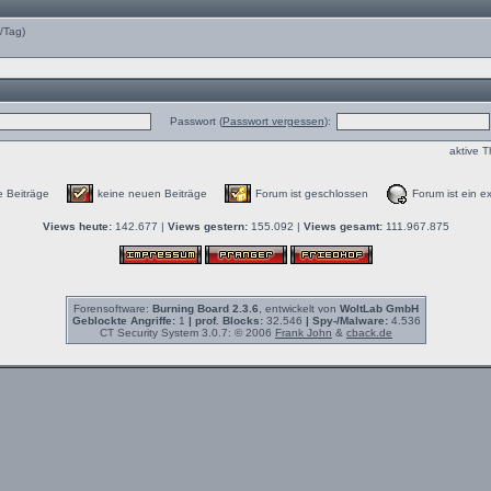
e/Tag)
Passwort (
Passwort vergessen
):
aktive 
e Beiträge
keine neuen Beiträge
Forum ist geschlossen
Forum ist ein ex
Views heute:
142.677 |
Views gestern:
155.092 |
Views gesamt:
111.967.875
Forensoftware:
Burning Board 2.3.6
, entwickelt von
WoltLab GmbH
Geblockte Angriffe:
1
| prof. Blocks:
32.546
| Spy-/Malware:
4.536
CT Security System 3.0.7: © 2006
Frank John
&
cback.de