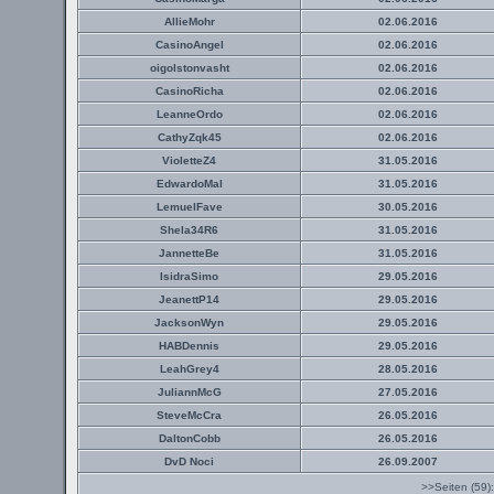
AllieMohr
02.06.2016
CasinoAngel
02.06.2016
oigolstonvasht
02.06.2016
CasinoRicha
02.06.2016
LeanneOrdo
02.06.2016
CathyZqk45
02.06.2016
VioletteZ4
31.05.2016
EdwardoMal
31.05.2016
LemuelFave
30.05.2016
Shela34R6
31.05.2016
JannetteBe
31.05.2016
IsidraSimo
29.05.2016
JeanettP14
29.05.2016
JacksonWyn
29.05.2016
HABDennis
29.05.2016
LeahGrey4
28.05.2016
JuliannMcG
27.05.2016
SteveMcCra
26.05.2016
DaltonCobb
26.05.2016
DvD Noci
26.09.2007
>>Seiten (59)