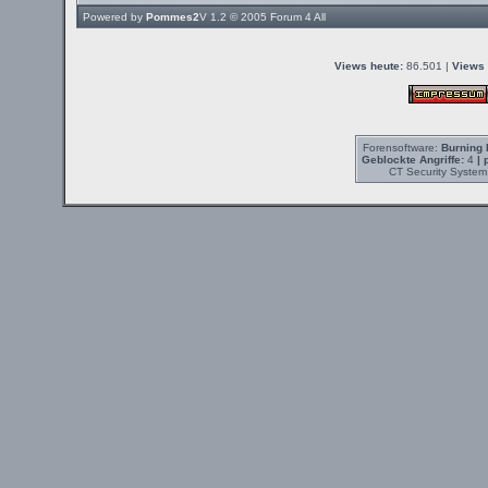
Powered by
Pommes2
V 1.2 © 2005
Forum 4 All
Views heute:
86.501 |
Views 
Forensoftware:
Burning 
Geblockte Angriffe:
4
| 
CT Security System