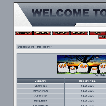
Deppen Board
» Der Friedhof
Der Fri
Username
Registriert am
ShantellLe
02.06.2016
rtewarisham
02.06.2016
JustineHar
02.06.2016
MarquisBla
02.06.2016
CasinoMarga
02.06.2016