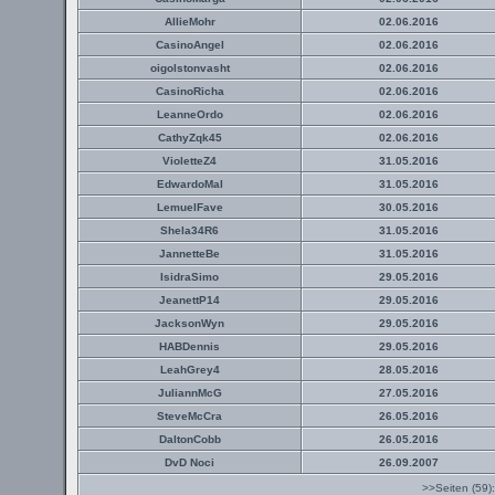
AllieMohr
02.06.2016
CasinoAngel
02.06.2016
oigolstonvasht
02.06.2016
CasinoRicha
02.06.2016
LeanneOrdo
02.06.2016
CathyZqk45
02.06.2016
VioletteZ4
31.05.2016
EdwardoMal
31.05.2016
LemuelFave
30.05.2016
Shela34R6
31.05.2016
JannetteBe
31.05.2016
IsidraSimo
29.05.2016
JeanettP14
29.05.2016
JacksonWyn
29.05.2016
HABDennis
29.05.2016
LeahGrey4
28.05.2016
JuliannMcG
27.05.2016
SteveMcCra
26.05.2016
DaltonCobb
26.05.2016
DvD Noci
26.09.2007
>>Seiten (59)