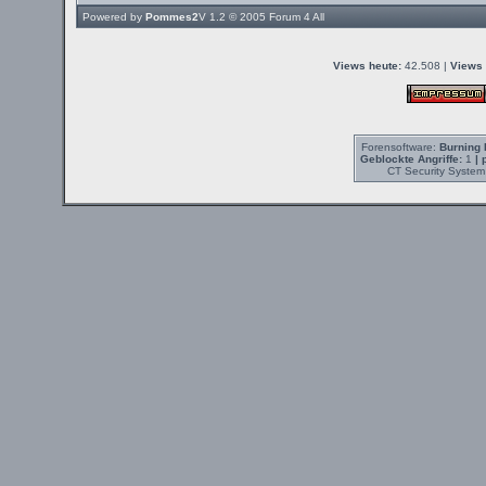
Powered by
Pommes2
V 1.2 © 2005
Forum 4 All
Views heute:
42.508 |
Views 
Forensoftware:
Burning 
Geblockte Angriffe:
1
| 
CT Security System