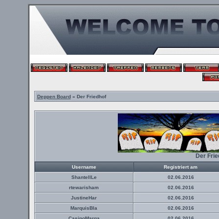
Deppen Board
» Der Friedhof
Der Fri
Username
Registriert am
ShantellLe
02.06.2016
rtewarisham
02.06.2016
JustineHar
02.06.2016
MarquisBla
02.06.2016
CasinoMarga
02.06.2016