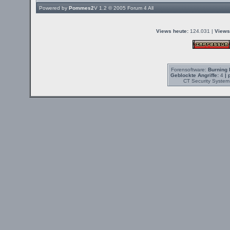
Powered by
Pommes2
V 1.2 © 2005
Forum 4 All
Views heute:
124.031 |
Views
Forensoftware:
Burning 
Geblockte Angriffe:
4
| 
CT Security System