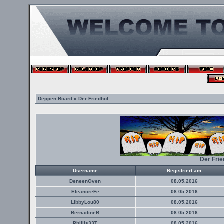
Deppen Board
» Der Friedhof
Der Fri
Username
Registriert am
DeneenOven
08.05.2016
EleanoreFe
08.05.2016
LibbyLou80
08.05.2016
BernadineB
08.05.2016
Phillis33T
08.05.2016