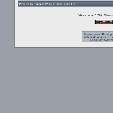
Powered by
Pommes2
V 1.2 © 2005
Forum 4 All
Views heute:
7.728 |
Views 
Forensoftware:
Burning 
Geblockte Angriffe:
1
| 
CT Security System