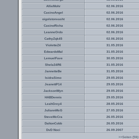
AllieMohr
02.06.2016
CasinoAngel
02.06.2016
oigolstonvasht
02.06.2016
CasinoRicha
02.06.2016
LeanneOrdo
02.06.2016
CathyZqk45
02.06.2016
VioletteZ4
31.05.2016
EdwardoMal
31.05.2016
LemuelFave
30.05.2016
Shela34R6
31.05.2016
JannetteBe
31.05.2016
IsidraSimo
29.05.2016
JeanettP14
29.05.2016
JacksonWyn
29.05.2016
HABDennis
29.05.2016
LeahGrey4
28.05.2016
JuliannMcG
27.05.2016
SteveMcCra
26.05.2016
DaltonCobb
26.05.2016
DvD Noci
26.09.2007
>>Seiten (59)