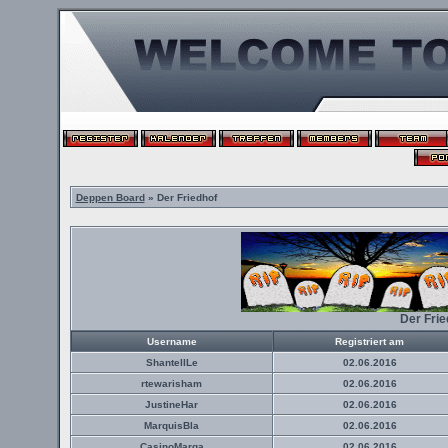
Deppen Board
» Der Friedhof
Der Fri
Username
Registriert am
ShantellLe
02.06.2016
rtewarisham
02.06.2016
JustineHar
02.06.2016
MarquisBla
02.06.2016
CasinoMarga
02.06.2016