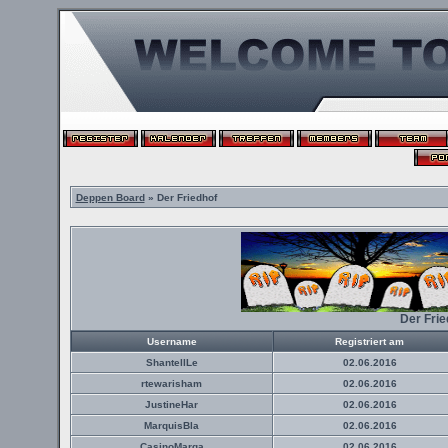
Deppen Board
» Der Friedhof
Der Fri
Username
Registriert am
ShantellLe
02.06.2016
rtewarisham
02.06.2016
JustineHar
02.06.2016
MarquisBla
02.06.2016
CasinoMarga
02.06.2016