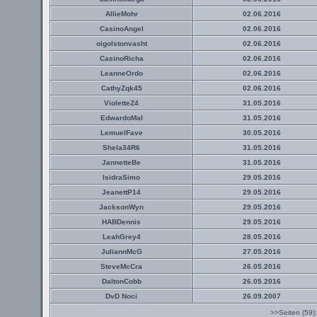
AllieMohr
02.06.2016
CasinoAngel
02.06.2016
oigolstonvasht
02.06.2016
CasinoRicha
02.06.2016
LeanneOrdo
02.06.2016
CathyZqk45
02.06.2016
VioletteZ4
31.05.2016
EdwardoMal
31.05.2016
LemuelFave
30.05.2016
Shela34R6
31.05.2016
JannetteBe
31.05.2016
IsidraSimo
29.05.2016
JeanettP14
29.05.2016
JacksonWyn
29.05.2016
HABDennis
29.05.2016
LeahGrey4
28.05.2016
JuliannMcG
27.05.2016
SteveMcCra
26.05.2016
DaltonCobb
26.05.2016
DvD Noci
26.09.2007
>>Seiten (59)