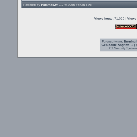
Powered by
Pommes2
V 1.2 © 2005
Forum 4 All
Views heute:
71.025 |
Views 
Forensoftware:
Burning 
Geblockte Angriffe:
1
| 
CT Security System