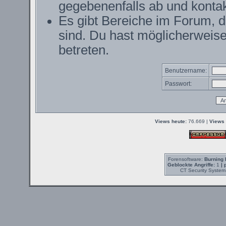
gegebenenfalls ab und kontak
Es gibt Bereiche im Forum, 
sind. Du hast möglicherweise
betreten.
Benutzername:
Passwort:
Views heute:
76.669 |
Views 
Forensoftware:
Burning 
Geblockte Angriffe:
1
| 
CT Security System