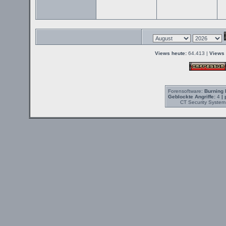
Views heute:
64.413 |
Views 
Forensoftware:
Burning 
Geblockte Angriffe:
4
| 
CT Security System