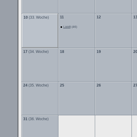
11
12
1
10
(33. Woche)
Liddll
(46)
17
(34. Woche)
18
19
2
24
(35. Woche)
25
26
2
31
(36. Woche)