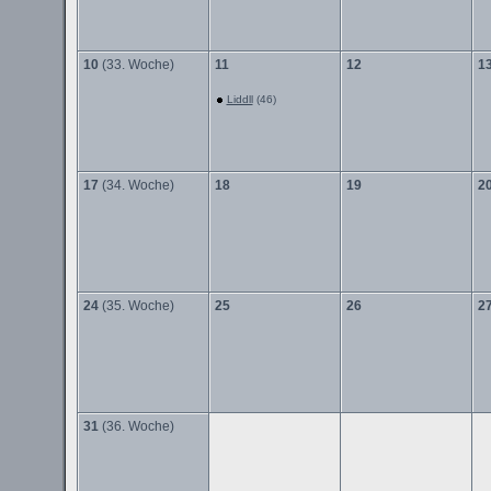
10
(33. Woche)
11
12
1
Liddll
(46)
17
(34. Woche)
18
19
2
24
(35. Woche)
25
26
2
31
(36. Woche)