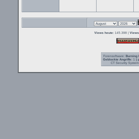
Views heute:
145.398 |
Views
Forensoftware:
Burning 
Geblockte Angriffe:
1
| 
CT Security System