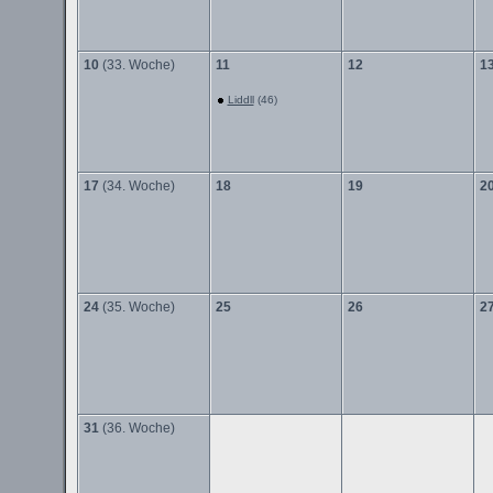
10
(33. Woche)
11
12
1
Liddll
(46)
17
(34. Woche)
18
19
2
24
(35. Woche)
25
26
2
31
(36. Woche)