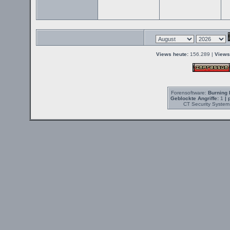
Views heute:
156.289 |
Views
Forensoftware:
Burning 
Geblockte Angriffe:
1
| 
CT Security System