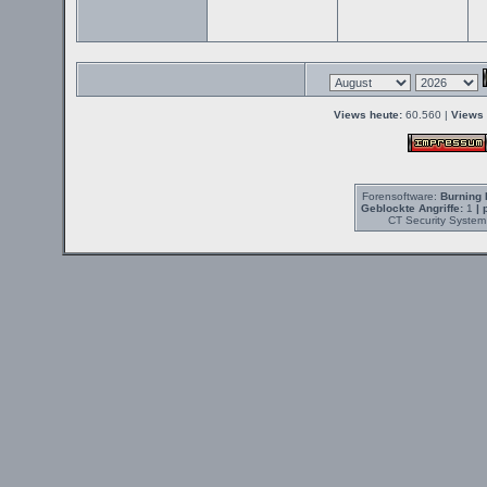
Views heute:
60.560 |
Views 
Forensoftware:
Burning 
Geblockte Angriffe:
1
| 
CT Security System