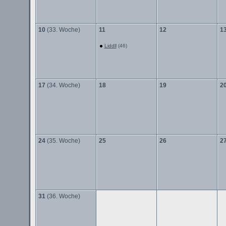
10
(33. Woche)
11
12
1
Liddll
(46)
17
(34. Woche)
18
19
2
24
(35. Woche)
25
26
2
31
(36. Woche)