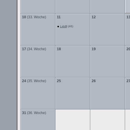
10
(33. Woche)
11
12
1
Liddll
(46)
17
(34. Woche)
18
19
2
24
(35. Woche)
25
26
2
31
(36. Woche)