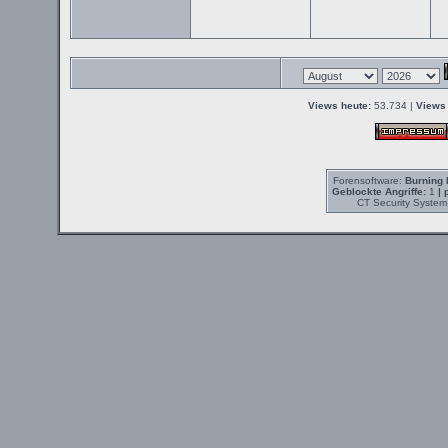
Views heute:
53.734 |
Views 
Forensoftware:
Burning 
Geblockte Angriffe:
1
| 
CT Security System