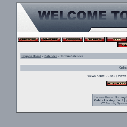
Deppen Board
»
Kalender
» Termin-Kalender
Kein
Views heute:
79.653 |
Views 
Forensoftware:
Burning 
Geblockte Angriffe:
1
| 
CT Security System